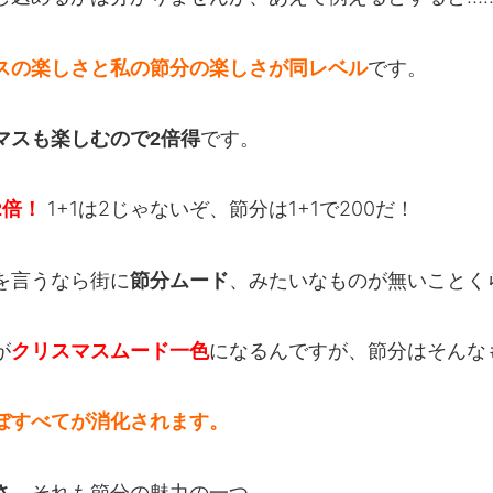
です。
スの楽しさと私の節分の楽しさが同レベル
です。
マスも楽しむので2倍得
1+1は2じゃないぞ、節分は1+1で200だ！
2倍！
を言うなら街に
、みたいなものが無いことく
節分ムード
が
になるんですが、節分はそんな
クリスマスムード一色
ぼすべてが消化されます。
、それも節分の魅力の一つ。
さ