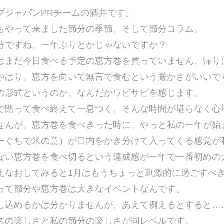
プジャパンPRチームの酒井です。
もやって来ました節分の季節、そして節分コラム。
分ですね、一年ぶりとかじゃないですか？
はまだ今日食べる予定の恵方巻を買っていません、帰り
やはり、恵方を向いて無言で食むという厳かさがいいで
の形式というのか、なんだかワビサビを感じます。
で黙って食べ終えて一息つく、そんな時間が堪らなく心
せんが、恵方巻を食べきった時に、やっと私の一年が始
ーぐちで米の意）が口内をかき分けて入ってくる感覚が
ない恵方巻を食べ切るという達成感が一年で一番初めの
えなおしてみると1月はもうちょっと刺激的に過ごすべ
って節分や恵方巻は大きなイベントなんです。
し込めるかは分かりませんが、あえて例えるとすると…
スの楽しさと私の節分の楽しさが同レベルです。