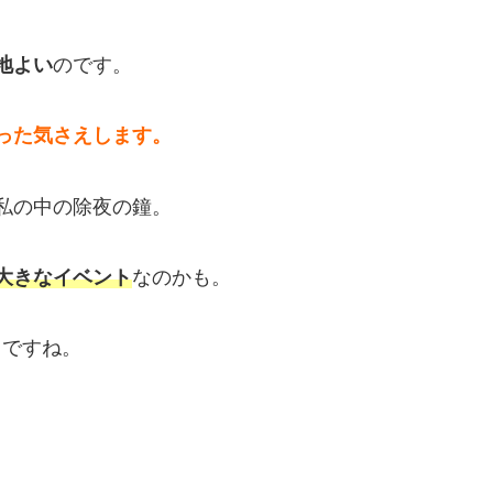
のです。
地よい
った気さえします。
私の中の除夜の鐘。
なのかも。
大きなイベント
きですね。
…