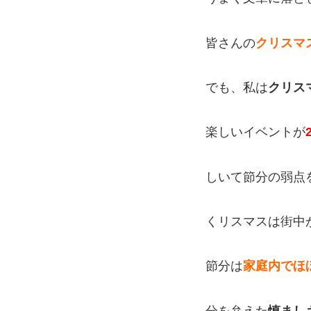
皆さんの
クリスマ
でも、私は
クリス
楽しいイベントが
しいて節分の弱点
くリスマスは街中
節分は
家庭内でほ
分を弁えた
慎まし