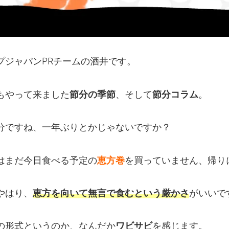
プジャパンPRチームの酒井です。
もやって来ました
、そして
。
節分の季節
節分コラム
分ですね、一年ぶりとかじゃないですか？
はまだ今日食べる予定の
を買っていません、帰り
恵方巻
やはり、
がいいで
恵方を向いて無言で食むという厳かさ
の形式というのか、なんだか
を感じます。
ワビサビ