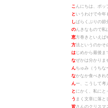
こ
んにちは、ポッ
と
いうわけで今年
し
ばらくぶりの節
の
んきなもので私
恵
方巻きといえば
方
法というのかそ
は
じめから最後ま
な
ぜかは分かりま
ん
ちゅみ（うちな
な
かなか食べきれ
ん
ー、こうして考
と
にかく、私にと
う
まく文章に落と
皆
さんのクリスマ