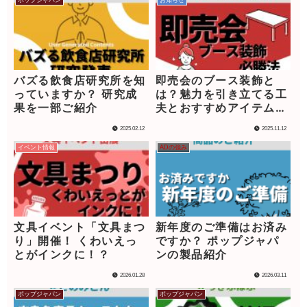
ポップジャパン
お知らせ
バズる飲食店研究所を知
即売会のブース装飾と
っていますか？ 研究成
は？魅力を引き立てる工
果を一部ご紹介
夫とおすすめアイテムを
解説！
2025.02.12
2025.11.12
イベント情報
ADの強み
文具イベント「文具まつ
新年度のご準備はお済み
り」開催！ くわいえっ
ですか？ ポップジャパ
とがインクに！？
ンの製品紹介
2026.01.28
2026.03.11
ポップジャパン
ポップジャパン