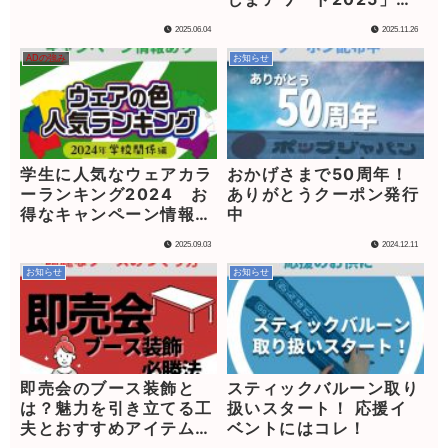
賞
2025.06.04
2025.11.26
ADの強み
お知らせ
学生に人気なウェアカラ
おかげさまで50周年！
ーランキング2024 お
ありがとうクーポン発行
得なキャンペーン情報
中
も！
2025.09.03
2024.12.11
お知らせ
お知らせ
即売会のブース装飾と
スティックバルーン取り
は？魅力を引き立てる工
扱いスタート！ 応援イ
夫とおすすめアイテムを
ベントにはコレ！