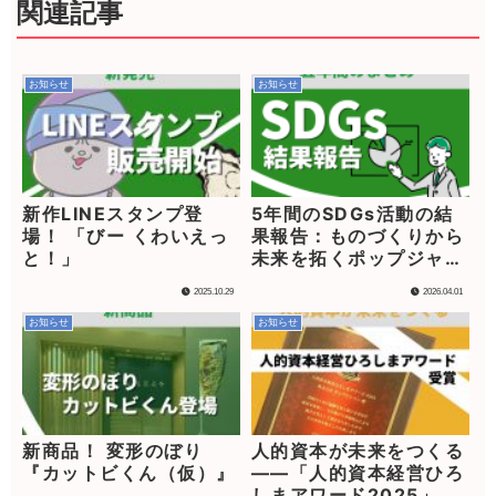
関連記事
お知らせ
お知らせ
新作LINEスタンプ登
5年間のSDGs活動の結
場！ 「びー くわいえっ
果報告：ものづくりから
と！」
未来を拓くポップジャパ
ンの挑戦
2025.10.29
2026.04.01
お知らせ
お知らせ
新商品！ 変形のぼり
人的資本が未来をつくる
『カットビくん（仮）』
——「人的資本経営ひろ
しまアワード2025」受